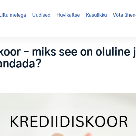
Liitu meiega
Uudised
Huvikaitse
Kasulikku
Võta ühen
koor – miks see on oluline 
andada?