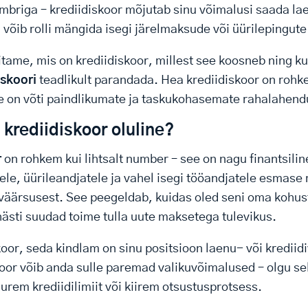
umbriga – krediidiskoor mõjutab sinu võimalusi saada l
 võib rolli mängida isegi järelmaksude või üürilepingute
lgitame, mis on krediidiskoor, millest see koosneb ning k
iskoori
teadlikult parandada. Hea krediidiskoor on rohke
e on võti paindlikumate ja taskukohasemate rahalahend
krediidiskoor oluline?
r
on rohkem kui lihtsalt number – see on nagu finantsiline
le, üürileandjatele ja vahel isegi tööandjatele esmase 
väärsusest. See peegeldab, kuidas oled seni oma kohust
 hästi suudad toime tulla uute maksetega tulevikus.
or, seda kindlam on sinu positsioon laenu- või krediidi
koor võib anda sulle paremad valikuvõimalused – olgu 
urem krediidilimiit või kiirem otsustusprotsess.