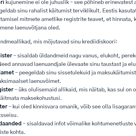
ri
kujunemine ei ole juhuslik – see põhineb erinevatest 
eldab sinu rahalist käitumist terviklikult. Eestis kasut
utamisel mitmete ametlike registrite teavet, et hinnata,
imene laenuvõtjana oled.
ndmeallikad, mis mõjutavad sinu krediidiskoori:
ister
– sisaldab üldandmeid nagu vanus, elukoht, perek
eed annavad laenuandjale ülevaate sinu taustast ja elu
liamet
– peegeldab sinu sissetulekuid ja maksukäitumist,
aksimaalset laenuvõimet.
ister
– üks olulisemaid allikaid, mis näitab, kas sul on
 täitmata maksekohustusi.
ter
– kui oled kinnisvara omanik, võib see olla lisagaran
tsseisu.
adaanded
– sisaldavad infot võimalike kohtumenetluste 
ste kohta.