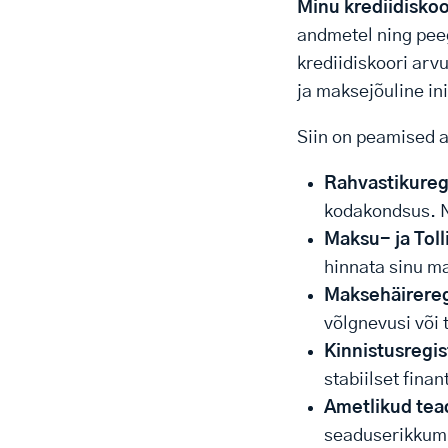
Minu krediidiskoo
andmetel ning peeg
krediidiskoori arv
ja maksejõuline in
Siin on peamised a
Rahvastikureg
kodakondsus. N
Maksu- ja Tol
hinnata sinu m
Maksehäirereg
võlgnevusi või
Kinnistusregis
stabiilset finan
Ametlikud te
seaduserikkumi