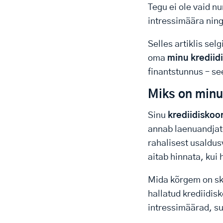
Tegu ei ole vaid n
intressimäära ning
Selles artiklis se
oma
minu krediid
finantstunnus – se
Miks on minu 
Sinu
krediidiskoo
annab laenuandjate
rahalisest usaldus
aitab hinnata, kui
Mida kõrgem on sko
hallatud krediidis
intressimäärad, su