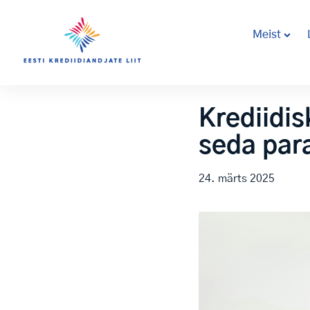
Meist
Krediidis
seda par
24. märts 2025