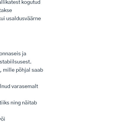
allikatest kogutud
atakse
 kui usaldusväärne
onnaseis ja
stabiilsusest.
 mille põhjal saab
 olnud varasemalt
tiiks ning näitab
või