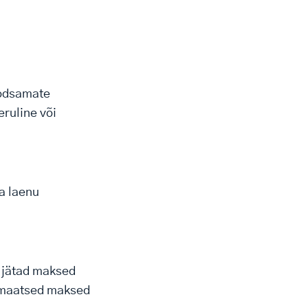
oodsamate
eruline või
a laenu
i jätad maksed
tomaatsed maksed