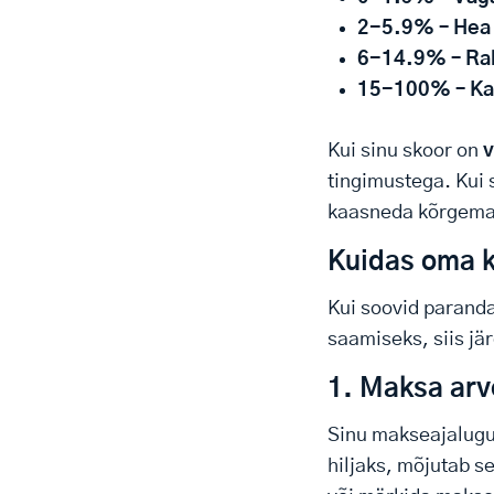
2-5.9% – Hea
6-14.9% – Ra
15-100% – Ka
Kui sinu skoor on
v
tingimustega. Kui
kaasneda kõrgema
Kuidas oma k
Kui soovid parand
saamiseks, siis j
1. Maksa arv
Sinu makseajalugu 
hiljaks, mõjutab 