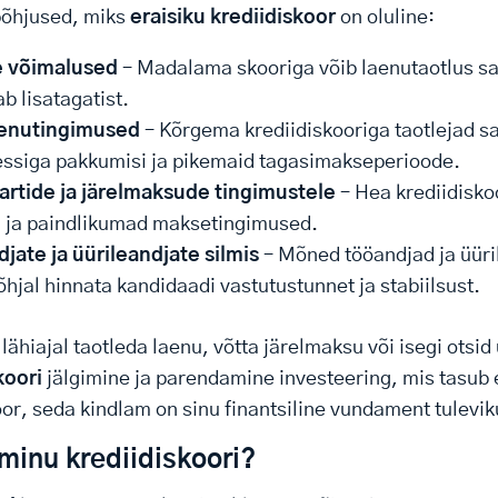
põhjused, miks
eraisiku krediidiskoor
on oluline:
e võimalused
– Madalama skooriga võib laenutaotlus sa
b lisatagatist.
enutingimused
– Kõrgema krediidiskooriga taotlejad s
ssiga pakkumisi ja pikemaid tagasimakseperioode.
artide ja järelmaksude tingimustele
– Hea krediidisko
i ja paindlikumad maksetingimused.
jate ja üürileandjate silmis
– Mõned tööandjad ja üüri
õhjal hinnata kandidaadi vastutustunnet ja stabiilsust.
lähiajal taotleda laenu, võtta järelmaksu või isegi otsid
koori
jälgimine ja parendamine investeering, mis tasub e
r, seda kindlam on sinu finantsiline vundament tulevik
minu krediidiskoori?