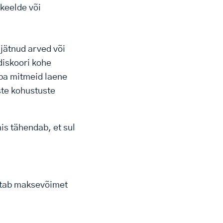
ikeelde või
 jätnud arved või
diskoori kohe
uba mitmeid laene
ste kohustuste
is tähendab, et sul
äitab maksevõimet