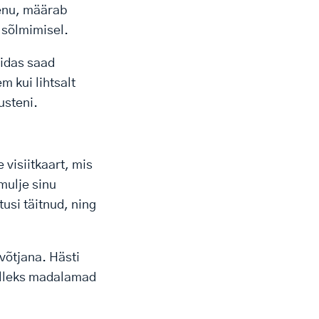
aenu, määrab
 sõlmimisel.
uidas saad
m kui lihtsalt
usteni.
 visiitkaart, mis
mulje sinu
usi täitnud, ning
võtjana. Hästi
selleks madalamad