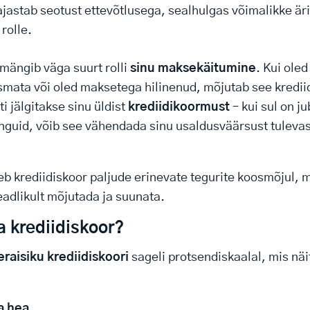
ajastab seotust ettevõtlusega, sealhulgas võimalikke är
rolle.
 mängib väga suurt rolli
sinu maksekäitumine
. Kui oled
ata või oled maksetega hilinenud, mõjutab see kredii
i jälgitakse sinu üldist
krediidikoormust
– kui sul on j
nguid, võib see vähendada sinu usaldusväärsust tuleva
b krediidiskoor paljude erinevate tegurite koosmõjul, m
eadlikult mõjutada ja suunata.
a krediidiskoor?
eraisiku krediidiskoori
sageli protsendiskaalal, mis n
a hea