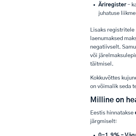
Äriregister
– k
juhatuse liikme 
Lisaks registritele
laenumaksed maksm
negatiivselt. Samut
või järelmaksulepi
täitmisel.
Kokkuvõttes kujune
on võimalik seda t
Milline on he
Eestis hinnatakse
järgmiselt:
0-1.9% – Väg