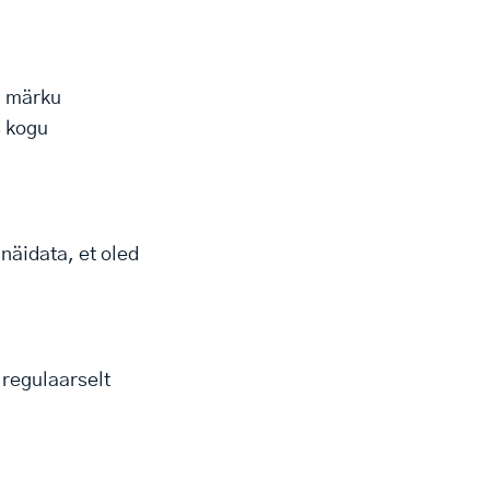
a märku
% kogu
 näidata, et oled
 regulaarselt