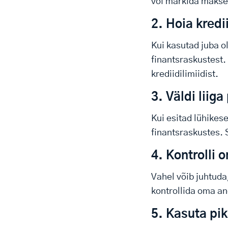
või märkida makse
2. Hoia kred
Kui kasutad juba o
finantsraskustest.
krediidilimiidist.
3. Väldi liig
Kui esitad lühikese
finantsraskustes. 
4. Kontrolli 
Vahel võib juhtuda
kontrollida oma an
5. Kasuta pik