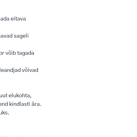
ada eitava
aavad sageli
or võib tagada
leandjad võivad
 uut elukohta,
nd kindlasti ära.
uks.