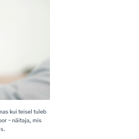
as kui teisel tuleb
or – näitaja, mis
is.