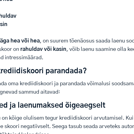
huldav
sin
äga hea või hea
, on suurem tõenäosus saada laenu s
 skoor on
rahuldav või kasin
, võib laenu saamine olla ke
d intressimäärad.
rediidiskoori parandada?
ada oma krediidiskoori ja parandada võimalusi soodsam
ärgnevad sammud aitavad:
ed ja laenumaksed õigeaegselt
on kõige olulisem tegur krediidiskoori arvutamisel. Ku
see skoori negatiivselt. Seega tasub seada arveteks au