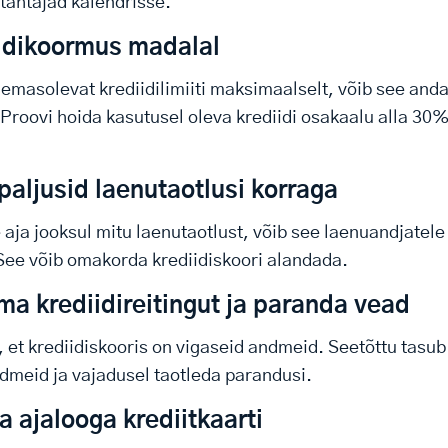
tähtajad kalendrisse.
iidikoormus madalal
lemasolevat krediidilimiiti maksimaalselt, võib see and
 Proovi hoida kasutusel oleva krediidi osakaalu alla 30
a paljusid laenutaotlusi korraga
 aja jooksul mitu laenutaotlust, võib see laenuandjatele
See võib omakorda krediidiskoori alandada.
oma krediidireitingut ja paranda vead
, et krediidiskooris on vigaseid andmeid. Seetõttu tasub
dmeid ja vajadusel taotleda parandusi.
a ajalooga krediitkaarti