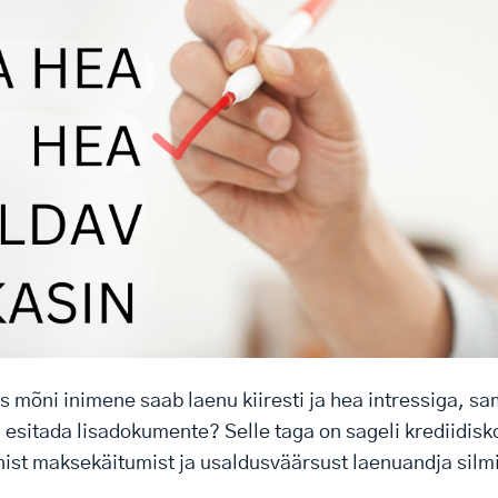
 mõni inimene saab laenu kiiresti ja hea intressiga, sam
esitada lisadokumente? Selle taga on sageli krediidisko
ist maksekäitumist ja usaldusväärsust laenuandja silm